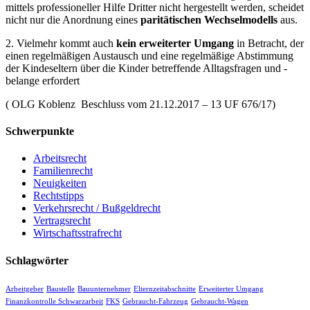
mittels professioneller Hilfe Dritter nicht hergestellt werden, scheidet
nicht nur die Anordnung eines
paritätischen Wechselmodells
aus.
2. Vielmehr kommt auch
kein erweiterter Umgang
in Betracht, der
einen regelmäßigen Austausch und eine regelmäßige Abstimmung
der Kindeseltern über die Kinder betreffende Alltagsfragen und -
belange erfordert
( OLG Koblenz Beschluss vom 21.12.2017 – 13 UF 676/17)
Schwerpunkte
Arbeitsrecht
Familienrecht
Neuigkeiten
Rechtstipps
Verkehrsrecht / Bußgeldrecht
Vertragsrecht
Wirtschaftsstrafrecht
Schlagwörter
Arbeitgeber
Baustelle
Bauunternehmer
Elternzeitabschnitte
Erweiterter Umgang
Finanzkontrolle Schwarzarbeit
FKS
Gebraucht-Fahrzeug
Gebraucht-Wagen