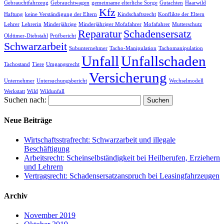
Gebrauchtfahrzeug
Gebrauchtwagen
gemeinsame elterliche Sorge
Gutachten
Haarwild
Kfz
Haftung
keine Verständigung der Eltern
Kindschaftsrecht
Konflikte der Eltern
Lehrer
Lehrerin
Minderjährige
Minderjähriger Mofafahrer
Mofafahrer
Mutterschutz
Reparatur
Schadensersatz
Oldtimer-Diebstahl
Prüfbericht
Schwarzarbeit
Subunternehmer
Tacho-Manipulation
Tachomanipulation
Unfall
Unfallschaden
Tachostand
Tiere
Umgangsrecht
Versicherung
Unternehmer
Untersuchungsbericht
Wechselmodell
Werkstatt
Wild
Wildunfall
Suchen nach:
Neue Beiträge
Wirtschaftsstrafrecht: Schwarzarbeit und illegale
Beschäftigung
Arbeitsrecht: Scheinselbständigkeit bei Heilberufen, Erziehern
und Lehrern
Vertragsrecht: Schadensersatzanspruch bei Leasingfahrzeugen
Archiv
November 2019