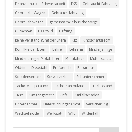
Finanzkontrolle Schwarzarbeit
FKS
Gebraucht-Fahrzeug
Gebraucht-Wagen
Gebrauchtfahrzeug
Gebrauchtwagen
gemeinsame elterliche Sorge
Gutachten
Haarwild
Haftung
keine Verständigung der Eltern
Kfz
Kindschaftsrecht
Konflikte der Eltern
Lehrer
Lehrerin
Minderjährige
Minderjähriger Mofafahrer
Mofafahrer
Mutterschutz
Oldtimer-Diebstahl
Prüfbericht
Reparatur
Schadensersatz
Schwarzarbeit
Subunternehmer
Tacho-Manipulation
Tachomanipulation
Tachostand
Tiere
Umgangsrecht
Unfall
Unfallschaden
Unternehmer
Untersuchungsbericht
Versicherung
Wechselmodell
Werkstatt
Wild
Wildunfall