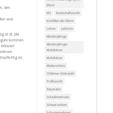
Eltern
et, den
Kfz
Kindschaftsrecht
len sind
Konflikte der Eltern
Lehrer
Lehrerin
ig ist (§ 286
Minderjährige
 zugute kommen.
Minderjähriger
Kriterien
Mofafahrer
wiederum
tspflichtig ist,
Mofafahrer
Mutterschutz
Oldtimer-Diebstahl
Prüfbericht
Reparatur
Schadensersatz
Schwarzarbeit
Subunternehmer