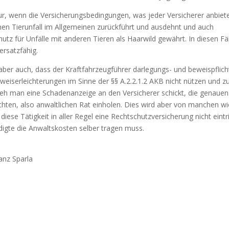
ur, wenn die Versicherungsbedingungen, was jeder Versicherer anbiet
inen Tierunfall im Allgemeinen zurückführt und ausdehnt und auch
utz für Unfälle mit anderen Tieren als Haarwild gewährt. In diesen Fäl
ersatzfähig.
aber auch, dass der Kraftfahrzeugführer darlegungs- und beweispflicht
weiserleichterungen im Sinne der §§ A.2.2.1.2 AKB nicht nützen und
 eh man eine Schadenanzeige an den Versicherer schickt, die genauen 
hten, also anwaltlichen Rat einholen. Dies wird aber von manchen 
diese Tätigkeit in aller Regel eine Rechtschutzversicherung nicht eintrit
digte die Anwaltskosten selber tragen muss.
anz Sparla