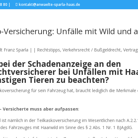
8 80 |
kontakt@anwaelte-sparla-haas.de
o-Versicherung: Unfälle mit Wild und 
t Franz Sparla
|
|
Rechtstipps
,
Verkehrsrecht / Bußgeldrecht
,
Vertrag
 bei der Schadenanzeige an den
chtversicherer bei Unfällen mit Ha
nstigen Tieren zu beachten?
koversicherung für sein Fahrzeug hat, braucht lediglich die Merkmale 
 – Versicherte muss aber aufpassen
:
l ist nämlich in der Teilkaskoversicherung im Wesentlichen nach A.2.2
s Fahrzeuges mit Haarwild im Sinne des § 2 Abs. 1 Nr. 1 BJAgdG.