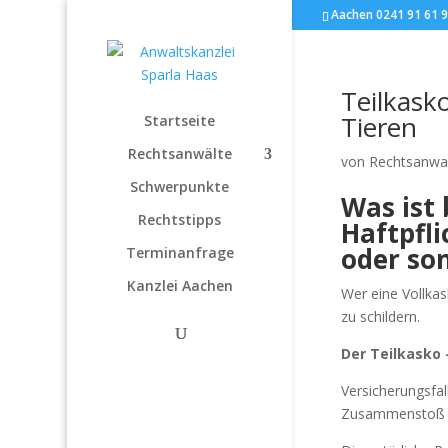
Aachen 0241 91 61 9
Teilkask
Tieren
Startseite
Rechtsanwälte
von
Rechtsanwal
Schwerpunkte
Was ist
Rechtstipps
Haftpfli
oder so
Terminanfrage
Kanzlei Aachen
Wer eine Vollkas
zu schildern.
Der Teilkasko
Versicherungsfal
Zusammenstoß de