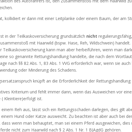
Reaktion des Autofahrers ist, den Zusammenstoß mit dem Haarwild z
eichen.
t, kollidiert er dann mit einer Leitplanke oder einem Baum, der am S
st in der Teilkasko­versicherung grundsätzlich
nicht
regulierungsfähig,
Zusammenstoß mit Haarwild (bspw. Hase, Reh, Wildschwein) handelt.
 der Teilkaskoversicherung kann man aber herbeiführen, wenn man dar
 eine so genannte Rettungshandlung handelte, die nach dem Wortlaut
ge nach §§ 82 Abs. 1, 83 Abs. 1 VVG erforderlich war, wenn sie auch l
Abwendung oder Minderung des Schadens.
ersatzanspruch knüpft an die Erforderlichkeit der Rettungshandlung 
jektives Kriterium und fehlt immer dann, wenn das Ausweichen vor ei
 Kleintiere)erfolgt ist.
einem Reh aus, lässt sich ein Rettungsschaden darlegen, dies gilt abe
 einem Hund oder Katze ausweicht. Zu beachten ist aber auch bei de
 dass wenn man behauptet, man sei einem Pferd ausgewichen, dies 
Pferde nicht zum Haarwild nach § 2 Abs. 1 Nr. 1 BJAgdG gehören.