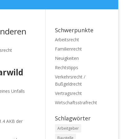
anderen
Schwerpunkte
Arbeitsrecht
Familienrecht
srecht
Neuigkeiten
Rechtstipps
arwild
Verkehrsrecht /
Bußgeldrecht
eines Unfalls
Vertragsrecht
Wirtschaftsstrafrecht
Schlagwörter
.1.4 AKB der
Arbeitgeber
Baustelle