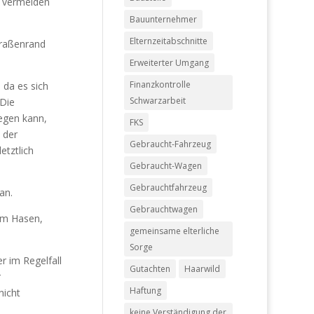
u vermeiden
Bauunternehmer
Elternzeitabschnitte
traßenrand
Erweiterter Umgang
Finanzkontrolle
 da es sich
Schwarzarbeit
 Die
legen kann,
FKS
 der
Gebraucht-Fahrzeug
etztlich
Gebraucht-Wagen
Gebrauchtfahrzeug
an.
Gebrauchtwagen
nem Hasen,
gemeinsame elterliche
Sorge
r im Regelfall
Gutachten
Haarwild
r
Haftung
nicht
keine Verständigung der